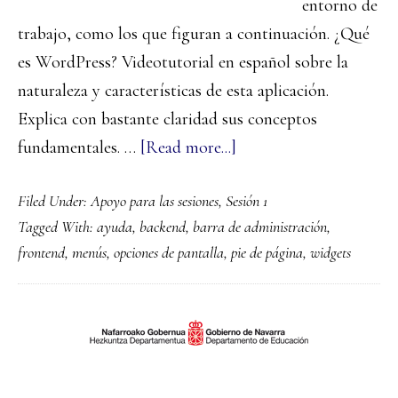
entorno de
trabajo, como los que figuran a continuación. ¿Qué
es WordPress? Videotutorial en español sobre la
naturaleza y características de esta aplicación.
Explica con bastante claridad sus conceptos
about
fundamentales. …
[Read more...]
El
Filed Under:
Apoyo para las sesiones
,
Sesión 1
entorno
Tagged With:
ayuda
,
backend
,
barra de administración
,
de
frontend
,
menús
,
opciones de pantalla
,
pie de página
,
widgets
trabajo
de
WordPress
PRIMARY
SIDEBAR