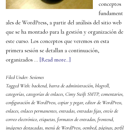
conceptos
fundament
ales de WordPress, a partir del análisis del sitio web
que se ha montado para la gestión y organización de
este curso. Los conceptos que veremos en esta
primera sesión se detallan a continuación,
about
organizados …
[Read more...]
Primera
Filed Under:
Sesiones
sesión:
Tagged With:
backend
,
barra de administración
,
blogroll
,
17
categorías
,
categorías de enlaces
,
Cimy Swift SMTP
,
comentarios
,
de
configuración de WordPress
,
copiar y pegar
,
editor de WordPress
,
enero
enlaces
,
enlaces permanentes
,
entradas
,
entradas fijas
,
envío de
correo electrónico
,
etiquetas
,
formatos de entradas
,
frontend
,
imágenes destacadas
,
menú de WordPress
,
oembed
,
páginas
,
perfil