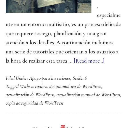
,
especialme
nte en un entorno multisitio, es un proceso delicado
que requiere sosiego, planificación y una gran
atención a los detalles. A continuación incluimos
una serie de tutoriales que orientan a los usuarios a
about
la hora de realizar esta tarea …
[Read more...]
Actualizac
Filed Under:
Apoyo para las sesiones
,
Sesión 6
y
Tagged With:
actualización automática de WordPress
,
copias
actualización de WordPress
,
actualización manual de WordPress
,
de
copia de seguridad de WordPress
seguridad
de
WordPres