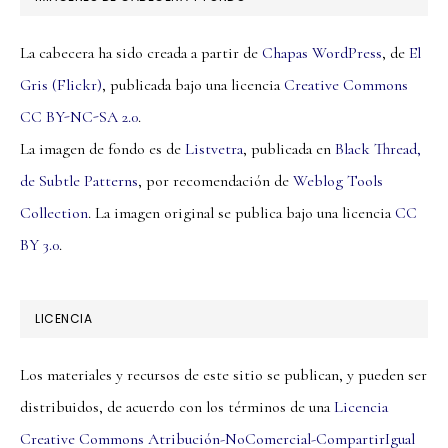
La cabecera ha sido creada a partir de
Chapas WordPress
, de
El
Gris (Flickr)
, publicada bajo una licencia
Creative Commons
CC BY-NC-SA 2.0
.
La imagen de fondo es de
Listvetra
, publicada en
Black Thread,
de Subtle Patterns
, por recomendación de
Weblog Tools
Collection
. La imagen original se publica bajo una licencia
CC
BY 3.0
.
LICENCIA
Los materiales y recursos de este sitio se publican, y pueden ser
distribuidos, de acuerdo con los términos de una
Licencia
Creative Commons Atribución-NoComercial-CompartirIgual