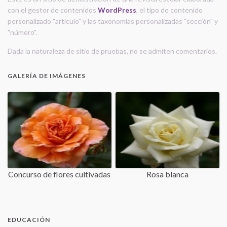
con el gestor de contenidos
WordPress
, el tipo de contenido
personalizado "artículo" y las taxonomías personalizadas "sección" y
"número".
Dada la naturaleza de sitio de pruebas, no se admiten comentarios.
GALERÍA DE IMÁGENES
Concurso de flores cultivadas
Rosa blanca
EDUCACIÓN