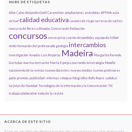
NUBE DE ETIQUETAS
Aitor Calvo
Alejandro Goñi Caramiñán
ampliaciones
anécdotas
APYMA
aula
calidad educativa
virtual
canales de riego
carreras de coches
concurso de flores cultivadas
Concurso de Redacción
concursos
conserjería
cuento
despedidas
equipo de fútbol
intercambios
mixto
formación del profesorado
geología
Madeira
investigación
levadas
Luis Repáraz
Margarita Renedo
Gurtubai
marina mercante
Marta Espejo Lizarrondo
mineralogía
Moodle
nacimiento de la revista
nuevos docentes
nuevos medios
nuevos profesores
patio
premios
publicidad
reformas
retoque fotográfico
Rolls Royce
sudokus
tarjetas de Navidad
Tecnologías de la Información y la Comunicación
TIC
trabajo colaborativo
éxito de la revista
ACERCA DE ESTE SITIO
Este es un sitio de demostración de una revista escolar elaborada