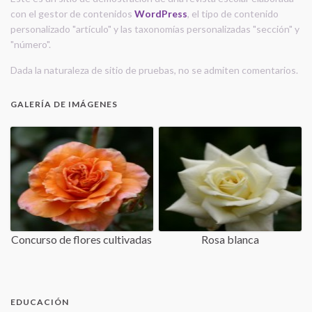
con el gestor de contenidos
WordPress
, el tipo de contenido
personalizado "artículo" y las taxonomías personalizadas "sección" y
"número".
Dada la naturaleza de sitio de pruebas, no se admiten comentarios.
GALERÍA DE IMÁGENES
Concurso de flores cultivadas
Rosa blanca
EDUCACIÓN