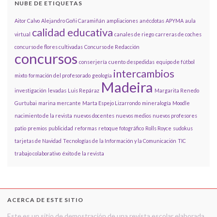
NUBE DE ETIQUETAS
Aitor Calvo
Alejandro Goñi Caramiñán
ampliaciones
anécdotas
APYMA
aula
calidad educativa
virtual
canales de riego
carreras de coches
concurso de flores cultivadas
Concurso de Redacción
concursos
conserjería
cuento
despedidas
equipo de fútbol
intercambios
mixto
formación del profesorado
geología
Madeira
investigación
levadas
Luis Repáraz
Margarita Renedo
Gurtubai
marina mercante
Marta Espejo Lizarrondo
mineralogía
Moodle
nacimiento de la revista
nuevos docentes
nuevos medios
nuevos profesores
patio
premios
publicidad
reformas
retoque fotográfico
Rolls Royce
sudokus
tarjetas de Navidad
Tecnologías de la Información y la Comunicación
TIC
trabajo colaborativo
éxito de la revista
ACERCA DE ESTE SITIO
Este es un sitio de demostración de una revista escolar elaborada