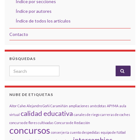
Índice por secciones
Índice por autores
Índice de todos los artículos
Contacto
BÚSQUEDAS
Search for:
NUBE DE ETIQUETAS
Aitor Calvo
Alejandro Goñi Caramiñán
ampliaciones
anécdotas
APYMA
aula
calidad educativa
virtual
canales de riego
carreras de coches
concurso de flores cultivadas
Concurso de Redacción
concursos
conserjería
cuento
despedidas
equipo de fútbol
intercambios