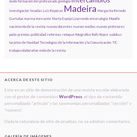
mixto
formación del profesorado
geología
Madeira
investigación
levadas
Luis Repáraz
Margarita Renedo
Gurtubai
marina mercante
Marta Espejo Lizarrondo
mineralogía
Moodle
nacimiento de la revista
nuevos docentes
nuevos medios
nuevos profesores
patio
premios
publicidad
reformas
retoque fotográfico
Rolls Royce
sudokus
tarjetas de Navidad
Tecnologías de la Información y la Comunicación
TIC
trabajo colaborativo
éxito de la revista
ACERCA DE ESTE SITIO
Este es un sitio de demostración de una revista escolar elaborada
con el gestor de contenidos
WordPress
, el tipo de contenido
personalizado "artículo" y las taxonomías personalizadas "sección" y
"número".
Dada la naturaleza de sitio de pruebas, no se admiten comentarios.
GALERÍA DE IMÁGENES