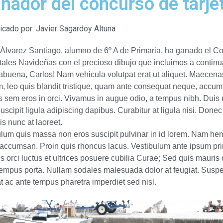
nador del concurso de tarje
icado por:
Javier Sagardoy Altuna
 Álvarez Santiago, alumno de 6º A de Primaria, ha ganado el C
tales Navideñas con el precioso dibujo que incluimos a continu
abuena, Carlos! Nam vehicula volutpat erat ut aliquet. Maecena
, leo quis blandit tristique, quam ante consequat neque, accu
 sem eros in orci. Vivamus in augue odio, a tempus nibh. Duis 
uscipit ligula adipiscing dapibus. Curabitur at ligula nisi. Donec
is nunc at laoreet.
lum quis massa non eros suscipit pulvinar in id lorem. Nam hen
 accumsan. Proin quis rhoncus lacus. Vestibulum ante ipsum pri
s orci luctus et ultrices posuere cubilia Curae; Sed quis mauris 
tempus porta. Nullam sodales malesuada dolor at feugiat. Susp
t ac ante tempus pharetra imperdiet sed nisl.