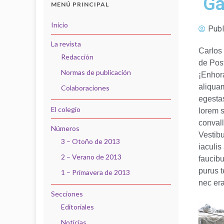
Ga
MENÚ PRINCIPAL
Inicio
Publ
La revista
Carlos
Redacción
de Pos
Normas de publicación
¡Enhor
aliquam
Colaboraciones
egestas
El colegio
lorem s
convall
Números
Vestibu
3 – Otoño de 2013
iaculis
2 – Verano de 2013
faucibu
purus 
1 – Primavera de 2013
nec era
Secciones
Editoriales
Noticias