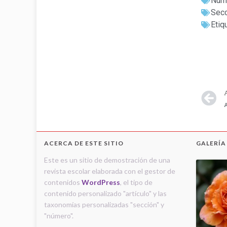
Núm
Secc
Etiq
A
ACERCA DE ESTE SITIO
GALERÍA
Este es un sitio de demostración de una
revista escolar elaborada con el gestor de
contenidos
WordPress
, el tipo de
contenido personalizado "artículo" y las
taxonomías personalizadas "sección" y
"número".