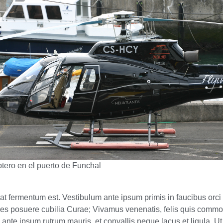
tero en el puerto de Funchal
t fermentum est. Vestibulum ante ipsum primis in faucibus orci 
ices posuere cubilia Curae; Vivamus venenatis, felis quis comm
 ante ipsum rutrum mauris, et convallis neque lacus et ligula. Ut