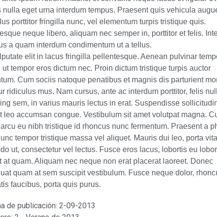
is nulla eget urna interdum tempus. Praesent quis vehicula augu
us porttitor fringilla nunc, vel elementum turpis tristique quis.
esque neque libero, aliquam nec semper in, porttitor et felis. Int
us a quam interdum condimentum ut a tellus.
putate elit in lacus fringilla pellentesque. Aenean pulvinar temp
 ut tempor eros dictum nec. Proin dictum tristique turpis auctor
tum. Cum sociis natoque penatibus et magnis dis parturient mo
r ridiculus mus. Nam cursus, ante ac interdum porttitor, felis nul
ing sem, in varius mauris lectus in erat. Suspendisse sollicitudi
et leo accumsan congue. Vestibulum sit amet volutpat magna. Cu
 arcu eu nibh tristique id rhoncus nunc fermentum. Praesent a p
unc tempor tristique massa vel aliquet. Mauris dui leo, porta vit
 ut, consectetur vel lectus. Fusce eros lacus, lobortis eu lobort
t at quam. Aliquam nec neque non erat placerat laoreet. Donec
uat quam at sem suscipit vestibulum. Fusce neque dolor, rhonc
is faucibus, porta quis purus.
a de publicación:
2-09-2013