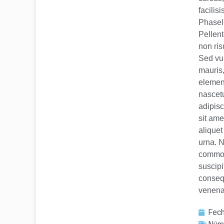
facilis
Phasell
Pellent
non ris
Sed vul
mauris,
elemen
nascetu
adipisc
sit am
aliquet
urna. N
commodo
suscipi
conseq
venenat
Fech