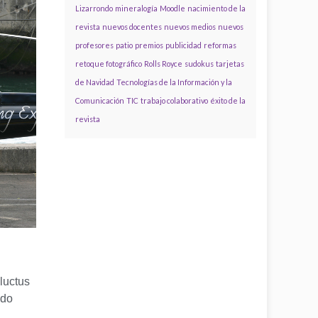
Lizarrondo
mineralogía
Moodle
nacimiento de la
revista
nuevos docentes
nuevos medios
nuevos
profesores
patio
premios
publicidad
reformas
retoque fotográfico
Rolls Royce
sudokus
tarjetas
de Navidad
Tecnologías de la Información y la
Comunicación
TIC
trabajo colaborativo
éxito de la
revista
luctus
odo