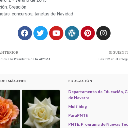
ero:
2 - Verano de 2013
ión:
Creación
uetas:
concursos
,
tarjetas de Navidad
ANTERIOR
SIGUIENT
diós a la Presidenta de la APYMA
Las TIC en el colegi
 DE IMÁGENES
EDUCACIÓN
Departamento de Educación, G
de Navarra
Multiblog
ParaPNTE
PNTE, Programa de Nuevas Tec