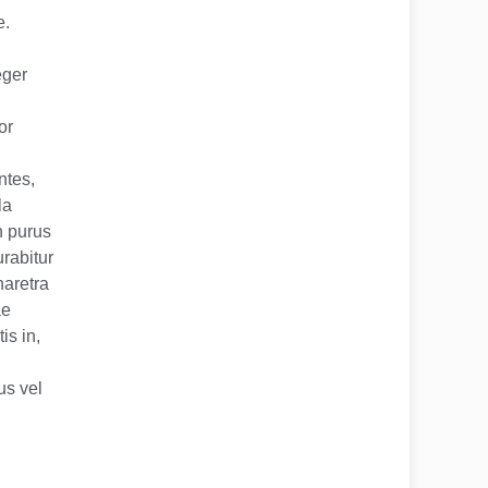
e.
eger
or
ntes,
la
n purus
rabitur
haretra
ae
is in,
us vel