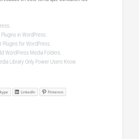
Press
.
 Plugins in WordPress
.
r Plugins for WordPress
.
Add WordPress Media Folders
.
edia Library Only Power Users Know
.
kype
LinkedIn
Pinterest