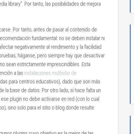
ia library”. Por tanto, las posibilidades de mejora
carse. Por tanto, antes de pasar al contenido de
recomendación fundamental: no se deben instalar ni
fectar negativamente al rendimiento y la facilidad
r pruebas, háganse, pero siempre hay que desactivar
no sean estrictamente imprescindibles. Esta
nción a las
instalaciones multisitio de
zadas para centros educativos), dado que son más
e la base de datos. Por otro lado, si hace falta un
n, ese plugin no debe activarse en red (con lo cual
io), sino solo para el sitio o blog donde resulte
gunos plugins cuyo objetivo es la mejor de las